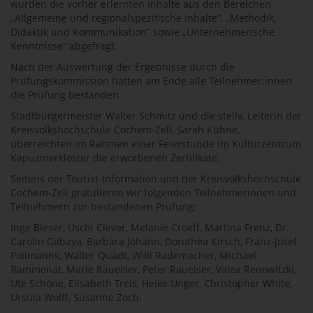
wurden die vorher erlernten Inhalte aus den Bereichen
„Allgemeine und regionalspezifische Inhalte”, „Methodik,
Didaktik und Kommunikation” sowie „Unternehmerische
Kenntnisse” abgefragt.
Nach der Auswertung der Ergebnisse durch die
Prüfungskommission hatten am Ende alle Teilnehmer:innen
die Prüfung bestanden.
Stadtbürgermeister Walter Schmitz und die stellv. Leiterin der
Kreisvolkshochschule Cochem-Zell, Sarah Kühne,
überreichten im Rahmen einer Feierstunde im Kulturzentrum
Kapuzinerkloster die erworbenen Zertifikate.
Seitens der Tourist-Information und der Kreisvolkshochschule
Cochem-Zell gratulieren wir folgenden Teilnehmerinnen und
Teilnehmern zur bestandenen Prüfung:
Inge Bleser, Uschi Clever, Melanie Croeff, Martina Frenz, Dr.
Carolin Gilbaya, Barbara Johann, Dorothea Kirsch, Franz-Josef
Pollmanns, Walter Quadt, Willi Rademacher, Michael
Rammonat, Marie Raueiser, Peter Raueiser, Valea Renowitzki,
Ute Schöne, Elisabeth Treis, Heike Unger, Christopher White,
Ursula Wolff, Susanne Zoch.