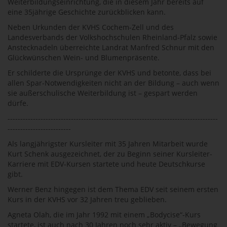
Weiterbildungseinrichtung, die in diesem Jahr bereits auf
eine 35jährige Geschichte zurückblicken kann.
Neben Urkunden der KVHS Cochem-Zell und des
Landesverbands der Volkshochschulen Rheinland-Pfalz sowie
Anstecknadeln überreichte Landrat Manfred Schnur mit den
Glückwünschen Wein- und Blumenpräsente.
Er schilderte die Ursprünge der KVHS und betonte, dass bei
allen Spar-Notwendigkeiten nicht an der Bildung – auch wenn
sie außerschulische Weiterbildung ist – gespart werden
dürfe.
-----------------------------------------------------------------------------------
-------------------------
Als langjährigster Kursleiter mit 35 Jahren Mitarbeit wurde
Kurt Schenk ausgezeichnet, der zu Beginn seiner Kursleiter-
Karriere mit EDV-Kursen startete und heute Deutschkurse
gibt.
Werner Benz hingegen ist dem Thema EDV seit seinem ersten
Kurs in der KVHS vor 32 Jahren treu geblieben.
Agneta Olah, die im Jahr 1992 mit einem „Bodycise“-Kurs
startete, ist auch nach 30 Jahren noch sehr aktiv – „Bewegung