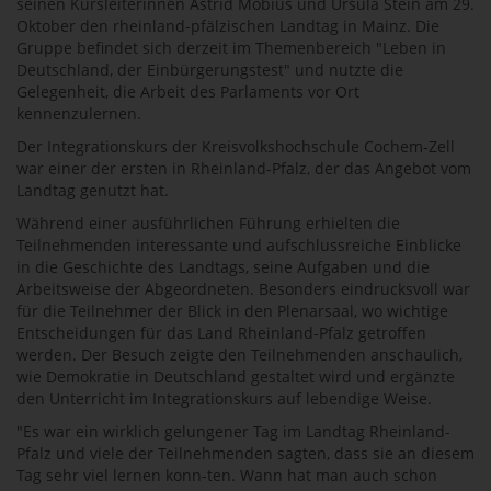
seinen Kursleiterinnen Astrid Möbius und Ursula Stein am 29.
Oktober den rheinland-pfälzischen Landtag in Mainz. Die
Gruppe befindet sich derzeit im Themenbereich "Leben in
Deutschland, der Einbürgerungstest" und nutzte die
Gelegenheit, die Arbeit des Parlaments vor Ort
kennenzulernen.
Der Integrationskurs der Kreisvolkshochschule Cochem-Zell
war einer der ersten in Rheinland-Pfalz, der das Angebot vom
Landtag genutzt hat.
Während einer ausführlichen Führung erhielten die
Teilnehmenden interessante und aufschlussreiche Einblicke
in die Geschichte des Landtags, seine Aufgaben und die
Arbeitsweise der Abgeordneten. Besonders eindrucksvoll war
für die Teilnehmer der Blick in den Plenarsaal, wo wichtige
Entscheidungen für das Land Rheinland-Pfalz getroffen
werden. Der Besuch zeigte den Teilnehmenden anschaulich,
wie Demokratie in Deutschland gestaltet wird und ergänzte
den Unterricht im Integrationskurs auf lebendige Weise.
"Es war ein wirklich gelungener Tag im Landtag Rheinland-
Pfalz und viele der Teilnehmenden sagten, dass sie an diesem
Tag sehr viel lernen konn-ten. Wann hat man auch schon