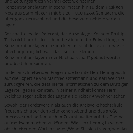
und Zeitungsartikeln vermarkteten, einzelnen
Konzentrationslagern in sechs Phasen hin zu dem riesi-gen
Netz aus Stammlagern mit bis zu 1.000 KZ-Außenlagern, die
über ganz Deutschland und die besetzten Gebiete verteilt
lagen.
So schaffte es der Referent, das Außenlager Kochem-Bruttig-
Treis nicht nur historisch in die Abläufe der Entwicklung der
Konzentrationslager einzuordnen; er schilderte auch, wie es
überhaupt möglich war, dass solche „kleinen
Konzentrationslager in der Nachbarschaft“ gebaut werden
und bestehen konnten.
In der anschließenden Fragerunde konnte Herr Hennig auch
auf die Expertise von Manfred Ostermann und Karl Welches
zurückgreifen, die detaillierte Informationen zu dem Bruttiger
Lagerteil geben konnten. In seiner Kindheit konnte Herr
Welches sogar selbst das Lager als direkter Anwohner sehen.
Sowohl der Förderverein als auch die Kreisvolkshochschule
freuten sich über den gelungenen Abend und das große
Interesse und hoffen auch in Zukunft weiter auf das Thema
aufmerksam machen zu können. Wie Herr Hennig in seinen
abschließenden Worten sagte: „Wenn Sie sich fragen, wie das