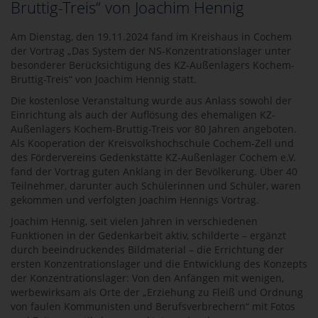
Bruttig-Treis“ von Joachim Hennig
Am Dienstag, den 19.11.2024 fand im Kreishaus in Cochem
der Vortrag „Das System der NS-Konzentrationslager unter
besonderer Berücksichtigung des KZ-Außenlagers Kochem-
Bruttig-Treis“ von Joachim Hennig statt.
Die kostenlose Veranstaltung wurde aus Anlass sowohl der
Einrichtung als auch der Auflösung des ehemaligen KZ-
Außenlagers Kochem-Bruttig-Treis vor 80 Jahren angeboten.
Als Kooperation der Kreisvolkshochschule Cochem-Zell und
des Fördervereins Gedenkstätte KZ-Außenlager Cochem e.V.
fand der Vortrag guten Anklang in der Bevölkerung. Über 40
Teilnehmer, darunter auch Schülerinnen und Schüler, waren
gekommen und verfolgten Joachim Hennigs Vortrag.
Joachim Hennig, seit vielen Jahren in verschiedenen
Funktionen in der Gedenkarbeit aktiv, schilderte – ergänzt
durch beeindruckendes Bildmaterial – die Errichtung der
ersten Konzentrationslager und die Entwicklung des Konzepts
der Konzentrationslager: Von den Anfängen mit wenigen,
werbewirksam als Orte der „Erziehung zu Fleiß und Ordnung
von faulen Kommunisten und Berufsverbrechern“ mit Fotos