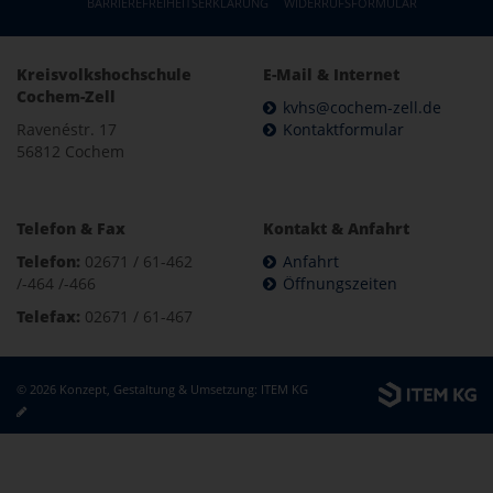
BARRIEREFREIHEITSERKLÄRUNG
WIDERRUFSFORMULAR
Kreisvolkshochschule
E-Mail & Internet
Cochem-Zell
kvhs@cochem-zell.de
Ravenéstr. 17
Kontaktformular
56812 Cochem
Telefon & Fax
Kontakt & Anfahrt
Telefon:
02671 / 61-462
Anfahrt
/-464 /-466
Öffnungszeiten
Telefax:
02671 / 61-467
© 2026 Konzept, Gestaltung & Umsetzung:
ITEM KG