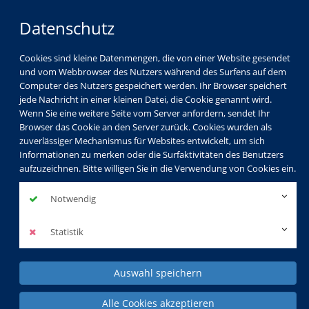
Datenschutz
Cookies sind kleine Datenmengen, die von einer Website gesendet
und vom Webbrowser des Nutzers während des Surfens auf dem
Computer des Nutzers gespeichert werden. Ihr Browser speichert
jede Nachricht in einer kleinen Datei, die Cookie genannt wird.
Wenn Sie eine weitere Seite vom Server anfordern, sendet Ihr
Browser das Cookie an den Server zurück. Cookies wurden als
zuverlässiger Mechanismus für Websites entwickelt, um sich
Gesellschaft
Kultur
Gesundheit
Informationen zu merken oder die Surfaktivitäten des Benutzers
aufzuzeichnen. Bitte willigen Sie in die Verwendung von Cookies ein.
Sprachen
Beruf & EDV
Kids & Teens
Notwendig
KVHS Spezial
Aktuelles
Statistik
20 Gästeführer:innen absolvierten die Prüfung 2023
Auswahl speichern
20
Alle Cookies akzeptieren