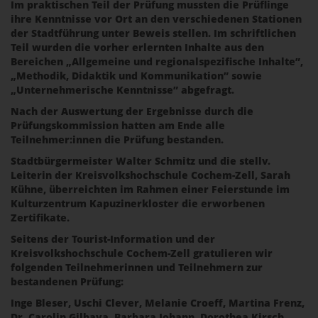
Im praktischen Teil der Prüfung mussten die Prüflinge
ihre Kenntnisse vor Ort an den verschiedenen Stationen
der Stadtführung unter Beweis stellen. Im schriftlichen
Teil wurden die vorher erlernten Inhalte aus den
Bereichen „Allgemeine und regionalspezifische Inhalte”,
„Methodik, Didaktik und Kommunikation” sowie
„Unternehmerische Kenntnisse” abgefragt.
Nach der Auswertung der Ergebnisse durch die
Prüfungskommission hatten am Ende alle
Teilnehmer:innen die Prüfung bestanden.
Stadtbürgermeister Walter Schmitz und die stellv.
Leiterin der Kreisvolkshochschule Cochem-Zell, Sarah
Kühne, überreichten im Rahmen einer Feierstunde im
Kulturzentrum Kapuzinerkloster die erworbenen
Zertifikate.
Seitens der Tourist-Information und der
Kreisvolkshochschule Cochem-Zell gratulieren wir
folgenden Teilnehmerinnen und Teilnehmern zur
bestandenen Prüfung:
Inge Bleser, Uschi Clever, Melanie Croeff, Martina Frenz,
Dr. Carolin Gilbaya, Barbara Johann, Dorothea Kirsch,