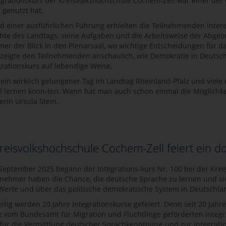
egrationskurs der Kreisvolkshochschule Cochem-Zell war einer der 
 genutzt hat.
 einer ausführlichen Führung erhielten die Teilnehmenden interes
hte des Landtags, seine Aufgaben und die Arbeitsweise der Abgeor
mer der Blick in den Plenarsaal, wo wichtige Entscheidungen für d
zeigte den Teilnehmenden anschaulich, wie Demokratie in Deutsch
grationskurs auf lebendige Weise.
 ein wirklich gelungener Tag im Landtag Rheinland-Pfalz und viele
el lernen konn-ten. Wann hat man auch schon einmal die Möglichkei
erin Ursula Stein.
reisvolkshochschule Cochem-Zell feiert ein d
September 2025 begann der Integrations-kurs Nr. 100 bei der Krei
lnehmer haben die Chance, die deutsche Sprache zu lernen und sic
 Werte und über das politische demokratische System in Deutschl
eitig werden 20 Jahre Integrationskurse gefeiert. Denn seit 20 Jahr
ie vom Bundesamt für Migration und Flüchtlinge geförderten Integra
 für die Vermittlung deutscher Sprachkenntnisse und zur Integrat