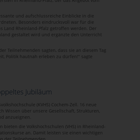
ersten in Rheinland-Pfalz, der das Angebot vom
sante und aufschlussreiche Einblicke in die
dneten. Besonders eindrucksvoll war für die
as Land Rheinland-Pfalz getroffen werden. Der
land gestaltet wird und ergänzte den Unterricht
 der Teilnehmenden sagten, dass sie an diesem Tag
t, Politik hautnah erleben zu dürfen!" sagte
oppeltes Jubiläum
svolkshochschule (KVHS) Cochem-Zell. 16 neue
h Wissen über unsere Gesellschaft, Strukturen,
and anzueignen.
en bieten die Volkshochschulen (VHS) in Rheinland-
tionskurse an. Damit leisten sie einen wichtigen
ion der Teilnehmenden.