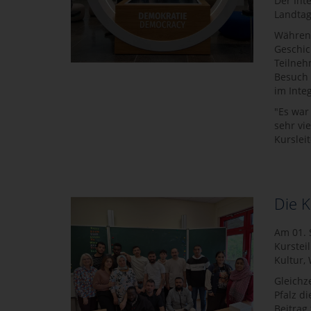
Der Int
Landtag
Während
Geschic
Teilneh
Besuch 
im Inte
"Es war
sehr vi
Kursleit
Die K
Am 01. 
Kurstei
Kultur,
Gleichz
Pfalz d
Beitrag