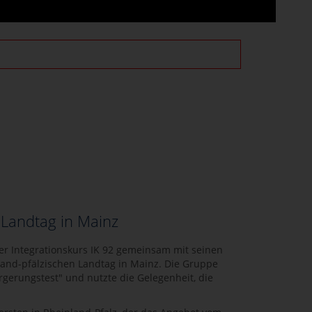
 Landtag in Mainz
r Integrationskurs IK 92 gemeinsam mit seinen
land-pfälzischen Landtag in Mainz. Die Gruppe
gerungstest" und nutzte die Gelegenheit, die