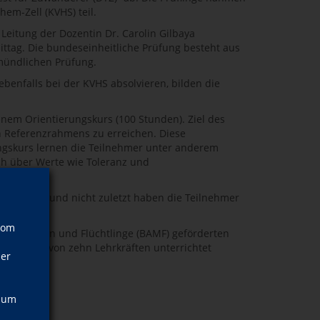
em-Zell (KVHS) teil.
eitung der Dozentin Dr. Carolin Gilbaya
ittag. Die bundeseinheitliche Prüfung besteht aus
 mündlichen Prüfung.
enfalls bei der KVHS absolvieren, bilden die
inem Orientierungskurs (100 Stunden). Ziel des
 Referenzrahmens zu erreichen. Diese
ungskurs lernen die Teilnehmer unter anderem
ch über Werte wie Toleranz und
schlossen und nicht zuletzt haben die Teilnehmer
vom
ür Migration und Flüchtlinge (BAMF) geförderten
durch, die von zehn Lehrkräften unterrichtet
ner
, um