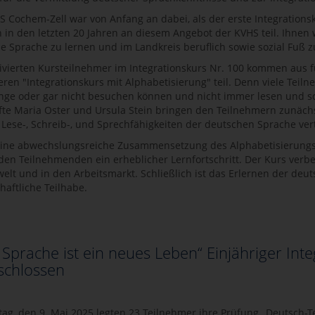
S Cochem-Zell war von Anfang an dabei, als der erste Integrations
in den letzten 20 Jahren an diesem Angebot der KVHS teil. Ihnen 
e Sprache zu lernen und im Landkreis beruflich sowie sozial Fuß z
ivierten Kursteilnehmer im Integrationskurs Nr. 100 kommen aus
ren "Integrationskurs mit Alphabetisierung" teil. Denn viele Teil
ange oder gar nicht besuchen können und nicht immer lesen und s
fte Maria Oster und Ursula Stein bringen den Teilnehmern zunächst
Lese-, Schreib-, und Sprechfähigkeiten der deutschen Sprache vert
ine abwechslungsreiche Zusammensetzung des Alphabetisierungsk
 den Teilnehmenden ein erheblicher Lernfortschritt. Der Kurs verbe
elt und in den Arbeitsmarkt. Schließlich ist das Erlernen der deu
haftliche Teilhabe.
 Sprache ist ein neues Leben“ Einjähriger Inte
schlossen
tag, den 9. Mai 2025 legten 23 Teilnehmer ihre Prüfung „Deutsch-T