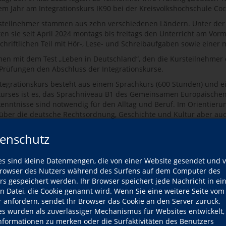
nem Jahr am Integrationskurs IK90 bei der Kreisvolkshochschule Coch
steilnehmer stammen aus zehn verschiedenen Ländern. Unter der L
en sie seit April 2024 montags bis freitags den Unterricht am Vorm
chriftlichen Teil mit Hör-, Lese- und Schreibaufgaben sowie einer
n mit dem Test „Leben in Deutschland“, den die Kursteilnehmer eb
Prüfungen den Abschluss der Integrationskurse.
ntegrationskurs besteht aus einem Sprachkurs (600 Stunden) und e
urses ist es, das Sprachniveau B1 des Gemeinsamen Europäischen
enntnisse sind notwendig für den Alltag und Beruf. Im Orientier
 über die deutsche Rechtsordnung, Geschichte und Kultur aber au
erechtigung, die in der deutschen Gesellschaft wichtig sind.
enschutz
nem erfolgreichen Jahr im Kurs wurden viele Freundschaften abge
ssere Möglichkeit einen Arbeitsplatz zu finden.
es sind kleine Datenmengen, die von einer Website gesendet und 
isvolkshochschule Cochem-Zell ist Träger für die vom Bundesamt f
owser des Nutzers während des Surfens auf dem Computer des
tionskurse und führt derzeit neun verschiedene Integrationskurse 
rs gespeichert werden. Ihr Browser speichert jede Nachricht in ei
.
en Datei, die Cookie genannt wird. Wenn Sie eine weitere Seite vom
r anfordern, sendet Ihr Browser das Cookie an den Server zurück.
es wurden als zuverlässiger Mechanismus für Websites entwickelt
Informationen zu merken oder die Surfaktivitäten des Benutzers