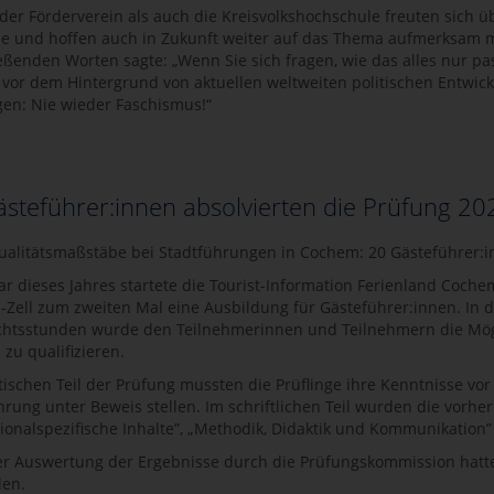
der Förderverein als auch die Kreisvolkshochschule freuten sich
se und hoffen auch in Zukunft weiter auf das Thema aufmerksam 
eßenden Worten sagte: „Wenn Sie sich fragen, wie das alles nur p
 vor dem Hintergrund von aktuellen weltweiten politischen Entwic
gen: Nie wieder Faschismus!“
steführer:innen absolvierten die Prüfung 20
alitätsmaßstäbe bei Stadtführungen in Cochem: 20 Gästeführer:in
ar dieses Jahres startete die Tourist-Information Ferienland Coc
Zell zum zweiten Mal eine Ausbildung für Gästeführer:innen. In 
chtsstunden wurde den Teilnehmerinnen und Teilnehmern die Mögli
zu qualifizieren.
tischen Teil der Prüfung mussten die Prüflinge ihre Kenntnisse vo
hrung unter Beweis stellen. Im schriftlichen Teil wurden die vorhe
ionalspezifische Inhalte”, „Methodik, Didaktik und Kommunikation
r Auswertung der Ergebnisse durch die Prüfungskommission hatte
en.