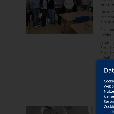
seit ei
Die Kur
besucht
einem s
Zusamme
beiden 
Jeder I
Sprachk
Sprachk
Inhalte
Gleichb
Dat
Nach ei
eine be
Cooki
Die Kre
Webbr
Integra
Nutze
werden
klein
Serve
Cooki
sich 