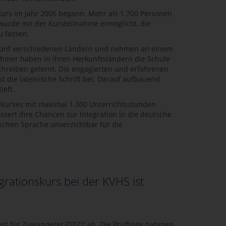
kurs im Jahr 2005 begann. Mehr als 1.700 Personen
wurde mit der Kursteilnahme ermöglicht, die
u fassen.
 fünf verschiedenen Ländern und nehmen an einem
nehmer haben in ihren Herkunftsländern die Schule
chreiben gelernt. Die engagierten und erfahrenen
 die lateinische Schrift bei. Darauf aufbauend
ieft.
urses mit maximal 1.300 Unterrichtsstunden
ssert ihre Chancen zur Integration in die deutsche
tschen Sprache unverzichtbar für die
grationskurs bei der KVHS ist
est für Zuwanderer (DTZ)“ ab. Die Prüflinge nahmen