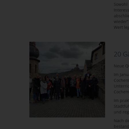
Sowohl 
Interes
abschli
wieder“
Wert le
20 Gä
Neue Qu
Im Janu
Cochem-
Unterri
Cochem 
Im prak
Stadtfü
und reg
Nach de
bestand