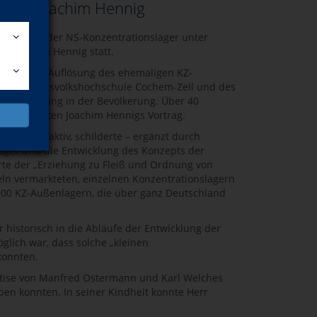
“ von Joachim Hennig
as System der NS-Konzentrationslager unter
n Joachim Hennig statt.
s auch der Auflösung des ehemaligen KZ-
ion der Kreisvolkshochschule Cochem-Zell und des
uten Anklang in der Bevölkerung. Über 40
d verfolgten Joachim Hennigs Vortrag.
nkarbeit aktiv, schilderte – ergänzt durch
lager und die Entwicklung des Konzepts der
te der „Erziehung zu Fleiß und Ordnung von
ln vermarkteten, einzelnen Konzentrationslagern
.000 KZ-Außenlagern, die über ganz Deutschland
 historisch in die Abläufe der Entwicklung der
glich war, dass solche „kleinen
konnten.
rtise von Manfred Ostermann und Karl Welches
eben konnten. In seiner Kindheit konnte Herr