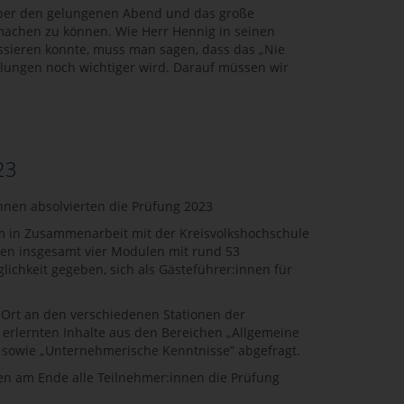
 über den gelungenen Abend und das große
machen zu können. Wie Herr Hennig in seinen
assieren konnte, muss man sagen, dass das „Nie
klungen noch wichtiger wird. Darauf müssen wir
23
nen absolvierten die Prüfung 2023
hem in Zusammenarbeit mit der Kreisvolkshochschule
den insgesamt vier Modulen mit rund 53
chkeit gegeben, sich als Gästeführer:innen für
r Ort an den verschiedenen Stationen der
r erlernten Inhalte aus den Bereichen „Allgemeine
” sowie „Unternehmerische Kenntnisse” abgefragt.
n am Ende alle Teilnehmer:innen die Prüfung