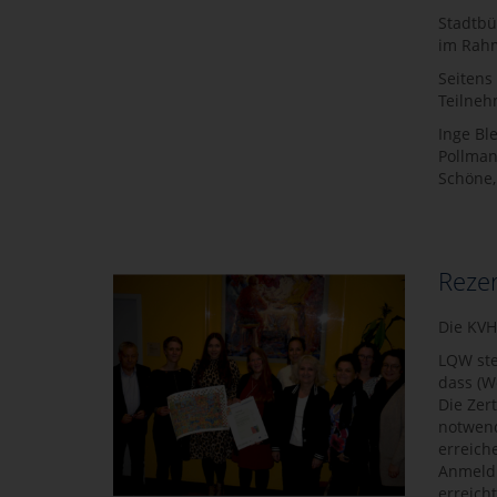
Stadtbü
im Rahm
Seitens
Teilneh
Inge Ble
Pollman
Schöne,
Rezer
Die KVH
LQW ste
dass (W
Die Zer
notwend
erreich
Anmeldu
erreich