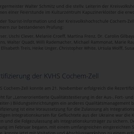
rgermeister Walter Schmitz und die stellv. Leiterin der Kreisvolk
en einer Feierstunde im Kulturzentrum Kapuzinerkloster die erwor
 der Tourist-Information und der Kreisvolkshochschule Cochem-Zel
mern zur bestandenen Prüfung:
ser, Uschi Clever, Melanie Croeff, Martina Frenz, Dr. Carolin Gilba
ns, Walter Quadt, Willi Rademacher, Michael Rammonat, Marie Rauei
 Elisabeth Treis, Heike Unger, Christopher White, Ursula Wolff, Sus
tifizierung der KVHS Cochem-Zell
S Cochem-Zell konnte am 21. Novbember erfolgreich die Rezertifi
ht für „Lernerorientierte Qualitätstestierung in der Aus-, Fort- un
eiter-) Bildungseinrichtungen ein anderes Qualitätsmanagement ben
tifizierung ist eine Voraussetzung für die Zulassung als Integratio
igen Integrationskursen für Geflüchtete aus der Ukraine war die KV
en und die Folgezulassung als Integrationskursträger zu sichern. De
ng im Februar begann, mit einem umfangreichen eingereichten Se
te, konnte jetzt mit Visitation und Abschlussworkshop zu einem er