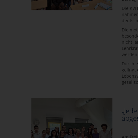
Die KVH
nahmen 
deutsch
Die mot
besonde
nicht l
Lehrkrä
werden 
Durch e
gelingt
Lebensw
gesellsc
„Jede
abge
Am Frei