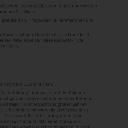
shochschule Cochem-Zell, Sarah Kühne, überreichten
benen Zertifikate.
l gratulieren wir folgenden Teilnehmerinnen und
ya, Barbara Johann, Dorothea Kirsch, Franz-Josef
ser, Peter Raueiser, Valea Renowitzki, Ute
anne Zoch.
zierung nach LQW erreichen.
d Weiterbildung“ und basiert auf der Erkenntnis,
ötigen, als andere Institutionen oder Betriebe.
nskursträger. In Anbetracht der großen Zahl an
HS besonders motiviert, die Zertifizierung zu
r Prozess der Rezertifizierung, der mit der
lbstreport im Juni 2022 einen Höhepunkt
folgreichen Abschluss gebracht werden. Mit der