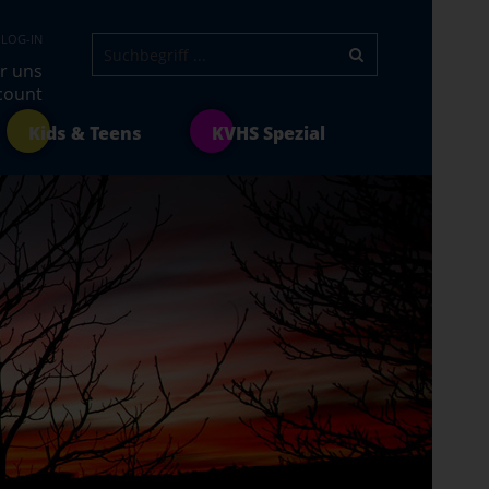
 LOG-IN
r uns
count
Kids & Teens
KVHS Spezial