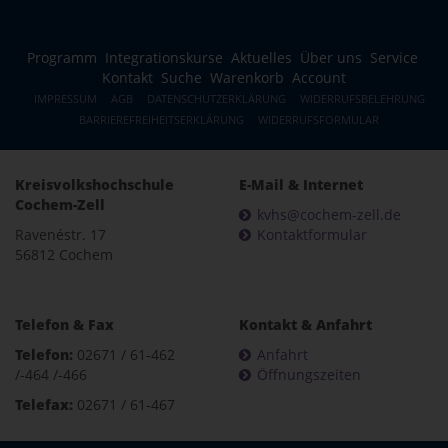
Programm
Integrationskurse
Aktuelles
Über uns
Service
Kontakt
Suche
Warenkorb
Account
IMPRESSUM
AGB
DATENSCHUTZERKLÄRUNG
WIDERRUFSBELEHRUNG
BARRIEREFREIHEITSERKLÄRUNG
WIDERRUFSFORMULAR
Kreisvolkshochschule
E-Mail & Internet
Cochem-Zell
kvhs@cochem-zell.de
Ravenéstr. 17
Kontaktformular
56812 Cochem
Telefon & Fax
Kontakt & Anfahrt
Telefon:
02671 / 61-462
Anfahrt
/-464 /-466
Öffnungszeiten
Telefax:
02671 / 61-467