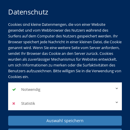
Datenschutz
Cookies sind kleine Datenmengen, die von einer Website
gesendet und vom Webbrowser des Nutzers während des
Surfens auf dem Computer des Nutzers gespeichert werden. Ihr
Browser speichert jede Nachricht in einer kleinen Datei, die Cookie
genannt wird. Wenn Sie eine weitere Seite vom Server anfordern,
sendet Ihr Browser das Cookie an den Server zurück. Cookies
wurden als zuverlässiger Mechanismus für Websites entwickelt,
Gesellschaft
Kultur
Gesundheit
um sich Informationen zu merken oder die Surfaktivitäten des
Benutzers aufzuzeichnen. Bitte willigen Sie in die Verwendung von
Sprachen
Beruf & EDV
Kids & Teens
Cookies ein.
KVHS Spezial
Notwendig
Programm
Sprachen
Portugiesisch
Statistik
Auswahl speichern
Portugiesisch