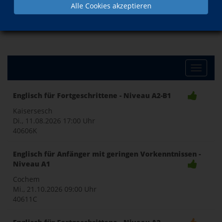
Alle Cookies akzeptieren
Toggle
Englisch für Fortgeschrittene - Niveau A2-B1
naviga
Kaisersesch
Di., 11.08.2026
17:00 Uhr
40606K
Englisch für Anfänger mit geringen Vorkenntnissen -
Niveau A1
Cochem
Mi., 21.10.2026
09:00 Uhr
40611C