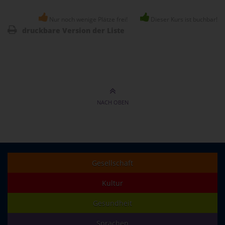
Nur noch wenige Plätze frei!
Dieser Kurs ist buchbar!
druckbare Version der Liste
NACH OBEN
Gesellschaft
Kultur
Gesundheit
Sprachen