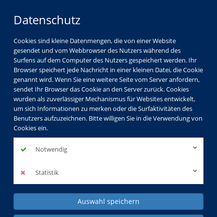
Datenschutz
Cookies sind kleine Datenmengen, die von einer Website
gesendet und vom Webbrowser des Nutzers während des
Surfens auf dem Computer des Nutzers gespeichert werden. Ihr
Browser speichert jede Nachricht in einer kleinen Datei, die Cookie
genannt wird. Wenn Sie eine weitere Seite vom Server anfordern,
sendet Ihr Browser das Cookie an den Server zurück. Cookies
wurden als zuverlässiger Mechanismus für Websites entwickelt,
Gesellschaft
Kultur
Gesundheit
um sich Informationen zu merken oder die Surfaktivitäten des
Benutzers aufzuzeichnen. Bitte willigen Sie in die Verwendung von
Sprachen
Beruf & EDV
Kids & Teens
Cookies ein.
KVHS Spezial
Notwendig
Programm
Sprachen
Englisch
Statistik
Auswahl speichern
Englisch