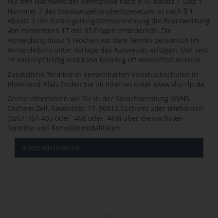
Für den Nachweis der Kenntnisse nach § 10 Absatz 1 Satz 1
Nummer 7 des Staatsangehörigkeitsgesetzes ist nach § 1
Absatz 3 der Einbürgerungstestverordnung die Beantwortung
von mindestens 17 der 33 Fragen erforderlich. Die
Anmeldung muss 5 Wochen vor dem Termin persönlich im
Anmeldebüro unter Vorlage des Ausweises erfolgen. Der Test
ist kostenpflichtig und kann beliebig oft wiederholt werden.
Zusätzliche Termine in benachbarten Volkshochschulen in
Rheinland-Pfalz finden Sie im Internet unter www.vhs-rlp.de.
Gerne informieren wir Sie in der Sprachberatung (KVHS
Cochem-Zell, Ravenéstr. 17, 56812 Cochem) oder telefonisch
(02671/61-465 oder -468 oder -469) über die nächsten
Termine und Anmeldemodalitäten.
Integrationskurse