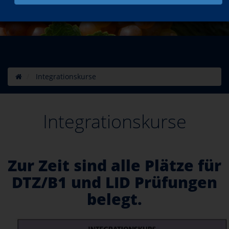
Integrationskurse
Integrationskurse
Zur Zeit sind alle Plätze für
DTZ/B1 und LID Prüfungen
belegt.