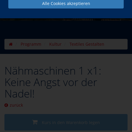
Alle Cookies akzeptieren
Programm
Kultur
Textiles Gestalten
Nähmaschinen 1 x1:
Keine Angst vor der
Nadel!
zurück
Kurs in den Warenkorb legen