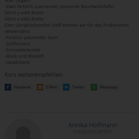
oder Organ)
-Zwei farblich zueinander passende Baumwollstoffe:
50cm x volle Breite
60cm x volle Breite
(Den übrigbleibenden Stoff können wir für das Probenähen
verwenden)
-Farblich passendes Garn
-Stoffschere
-Schneiderkreide
-Block und Bleistift
-Geodreieck
Kurs weiterempfehlen
Facebook
E-Mail
Twitter
Whatsapp
Annika Hoffmann
Hauptdozentin