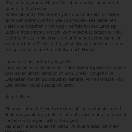
Die ersten geraden Nähte: Wir üben das Gas geben und
nähen auf Stoffresten.
Materialkunde: Wir starten ganz unkompliziert mit festen,
nicht-dehnbaren Stoffen (wie Baumwolle). Die verzeihen
vieles und rutschen nicht weg – perfekt für den Einstieg!
Dein erstes eigenes Projekt: Zum Abschluss setzen wir das
Gelernte direkt in die Praxis um und nähen gemeinsam ein
wunderschönes Tischset. Du gehst also garantiert mit einem
fertigen, selbstgemachten Unikat nach Hause!
Für wen ist dieser Kurs geeignet?
Für alle, die noch nie an einer Nähmaschine gesessen haben
oder deren letzter Versuch im Schulunterricht gefühlte
Ewigkeiten her ist. Du brauchst keinerlei Vorkenntnisse – nur
Lust, etwas Neues auszuprobieren!
Materialliste:
-Nähmaschine (bitte vorher testen, ob sie funktioniert) und
Bedienungsanleitung (falls nicht mehr vorhanden im Internet
suchen und ausgedruckt mitbringen)
-Nähmaschinennadeln Universal 70-90er Stärke (Schmetz