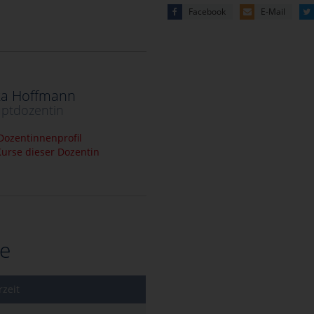
Facebook
E-Mail
ka Hoffmann
ptdozentin
ozentinnenprofil
urse dieser Dozentin
e
zeit