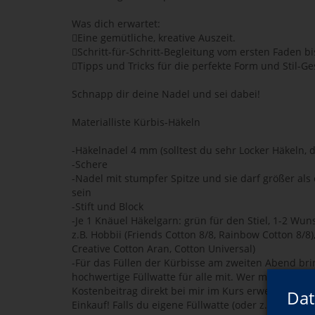
Was dich erwartet:
Eine gemütliche, kreative Auszeit.
Schritt-für-Schritt-Begleitung vom ersten Faden bi
Tipps und Tricks für die perfekte Form und Stil-Ge
Schnapp dir deine Nadel und sei dabei!
Materialliste Kürbis-Häkeln
-Häkelnadel 4 mm (solltest du sehr Locker Häkeln,
-Schere
-Nadel mit stumpfer Spitze und sie darf größer al
sein
-Stift und Block
-Je 1 Knäuel Häkelgarn: grün für den Stiel, 1-2 Wu
z.B. Hobbii (Friends Cotton 8/8, Rainbow Cotton 8/8)
Creative Cotton Aran, Cotton Universal)
-Für das Füllen der Kürbisse am zweiten Abend bri
hochwertige Füllwatte für alle mit. Wer möchte, ka
Kostenbeitrag direkt bei mir im Kurs erwerben – so 
Dat
Einkauf! Falls du eigene Füllwatte (oder z. B. Kisse