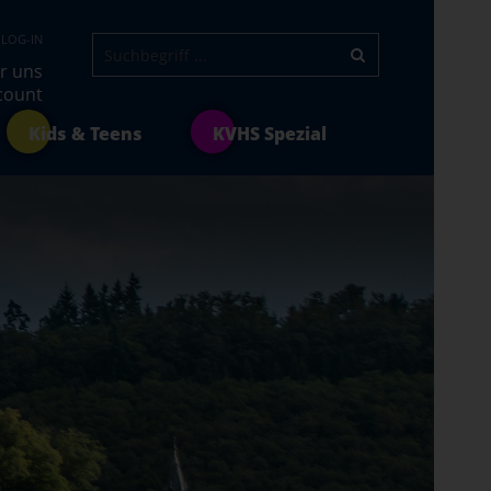
 LOG-IN
r uns
count
Kids & Teens
KVHS Spezial