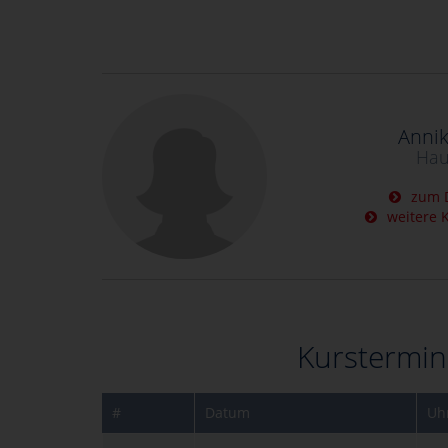
Anni
Hau
zum D
weitere K
Kurstermin
#
Datum
Uhr