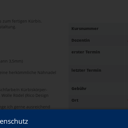
s zum fertigen Kürbis.
staltung.
Kursnummer
Dozentin
erster Termin
 dann 3,5mm)
letzter Termin
s eine herkömmliche Nähnadel
Gebühr
nschfarbe/n Kürbiskörper-
, Wolle Rödel (Rico Design
Ort
nge ich gerne ausreichend
nn diese gegen einen kleinen
sparst du dir den Extra-
enschutz
nfüllungen) nutzen möchtest,