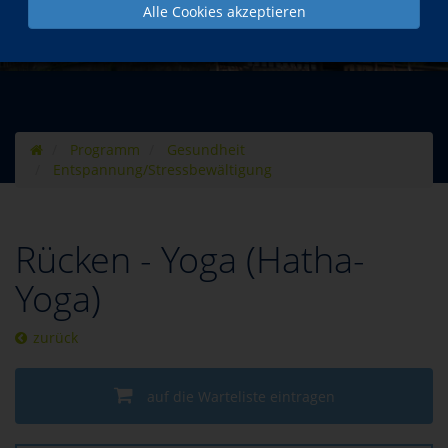
Alle Cookies akzeptieren
Programm
Gesundheit
Entspannung/Stressbewältigung
Rücken - Yoga (Hatha-
Yoga)
zurück
auf die Warteliste eintragen