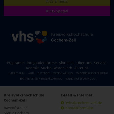
Kids & Teens
KVHS Spezial
Programm
Integrationskurse
Aktuelles
Über uns
Service
Kontakt
Suche
Warenkorb
Account
IMPRESSUM
AGB
DATENSCHUTZERKLÄRUNG
WIDERRUFSBELEHRUNG
BARRIEREFREIHEITSERKLÄRUNG
WIDERRUFSFORMULAR
Kreisvolkshochschule
E-Mail & Internet
Cochem-Zell
kvhs@cochem-zell.de
Ravenéstr. 17
Kontaktformular
56812 Cochem