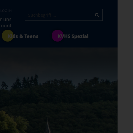
 LOG-IN
r uns
count
Kids & Teens
KVHS Spezial