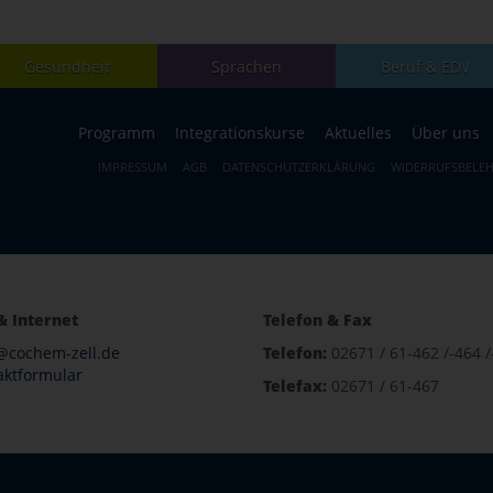
Gesundheit
Sprachen
Beruf & EDV
Programm
Integrationskurse
Aktuelles
Über uns
IMPRESSUM
AGB
DATENSCHUTZERKLÄRUNG
WIDERRUFSBELE
& Internet
Telefon & Fax
@cochem-zell.de
Telefon:
02671 / 61-462 /-464 /
aktformular
Telefax:
02671 / 61-467