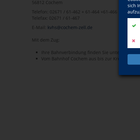
56812 Cochem
sich 
Telefon: 02671 / 61-462 + 61-464 +61-466
aufzu
Telefax: 02671 / 61-467
E-Mail:
kvhs@cochem-zell.de
Mit dem Zug:
Ihre Bahnverbindung finden Sie unter folgend
Vom Bahnhof Cochem aus bis zur Kreisvolksho