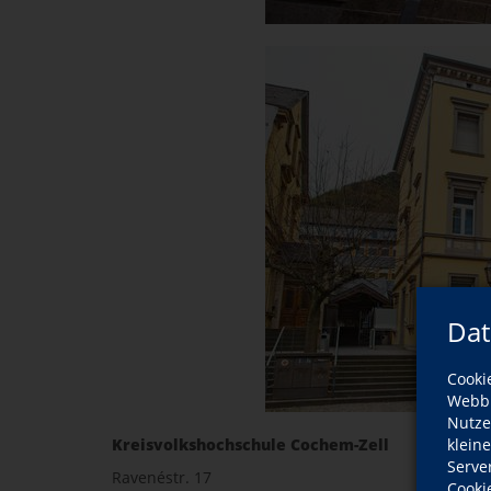
Dat
Cooki
Webbr
Nutze
Kreisvolkshochschule Cochem-Zell
klein
Serve
Ravenéstr. 17
Cooki