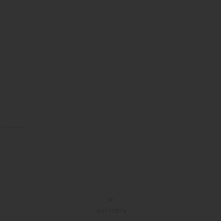
owered by
googlemapsgen (ja)
&
boosting instagram account
NACH OBEN