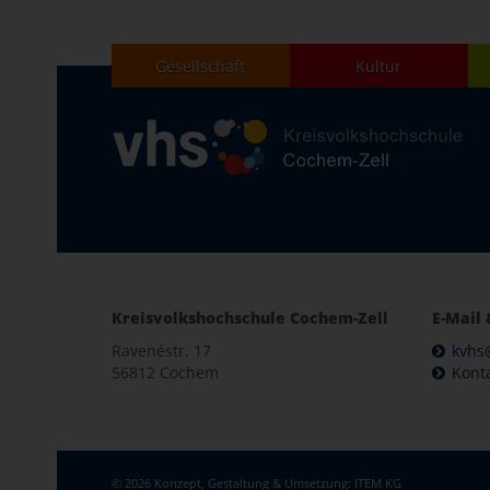
Gesellschaft
Kultur
Kreisvolkshochschule Cochem-Zell
E-Mail 
Ravenéstr. 17
kvhs
56812 Cochem
Kont
© 2026 Konzept, Gestaltung & Umsetzung:
ITEM KG