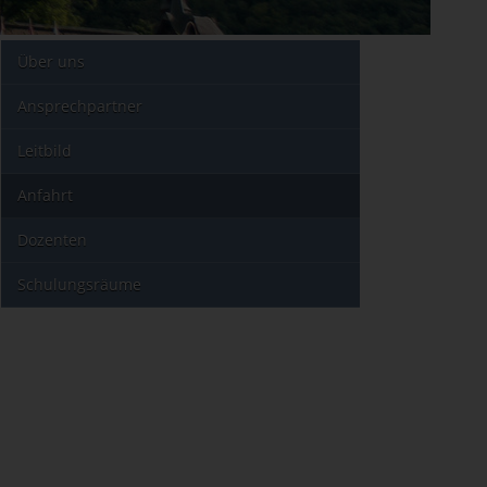
Über uns
Ansprechpartner
Leitbild
Anfahrt
Dozenten
Schulungsräume