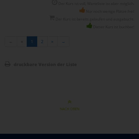
Der Kurs ist voll, Warteliste ist aber möglich.
Nur noch wenige Plätze frei!
Der Kurs ist bereits gelaufen und ausgebucht.
Dieser Kurs ist buchbar!
←
«
1
2
»
→
druckbare Version der Liste
NACH OBEN