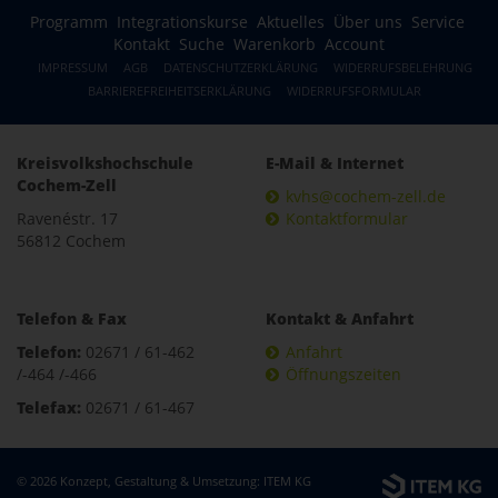
Programm
Integrationskurse
Aktuelles
Über uns
Service
Kontakt
Suche
Warenkorb
Account
IMPRESSUM
AGB
DATENSCHUTZERKLÄRUNG
WIDERRUFSBELEHRUNG
BARRIEREFREIHEITSERKLÄRUNG
WIDERRUFSFORMULAR
Kreisvolkshochschule
E-Mail & Internet
Cochem-Zell
kvhs@cochem-zell.de
Ravenéstr. 17
Kontaktformular
56812 Cochem
Telefon & Fax
Kontakt & Anfahrt
Telefon:
02671 / 61-462
Anfahrt
/-464 /-466
Öffnungszeiten
Telefax:
02671 / 61-467
© 2026 Konzept, Gestaltung & Umsetzung:
ITEM KG